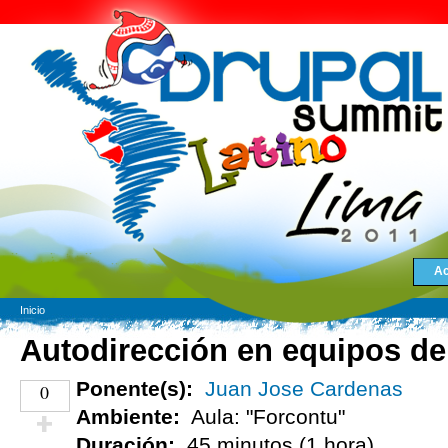
Ac
Inicio
Autodirección en equipos de
Ponente(s):
Juan Jose Cardenas
0
Ambiente:
Aula: "Forcontu"
Duración:
45 minutos (1 hora)
¡Vota positivo!