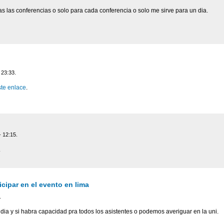
s las conferencias o solo para cada conferencia o solo me sirve para un dia.
 23:33.
ste enlace
.
- 12:15.
.
cipar en el evento en lima
.
dia y si habra capacidad pra todos los asistentes o podemos averiguar en la uni.