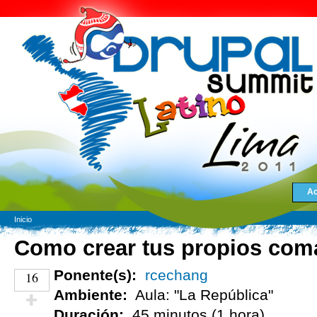
Ac
Inicio
Como crear tus propios com
Ponente(s):
rcechang
16
Ambiente:
Aula: "La República"
Duración:
45 minutos (1 hora)
¡Vota positivo!