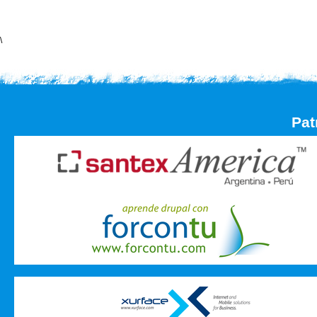
\
Pat