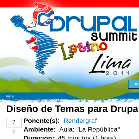
Ac
Inicio
Diseño de Temas para Drupa
Ponente(s):
Rendergraf
7
Ambiente:
Aula: "La República"
Duración:
45 minutos (1 hora)
¡Vota positivo!