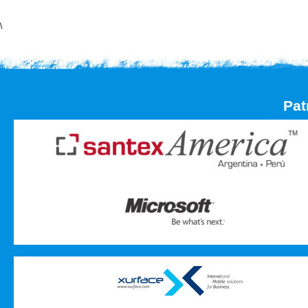
\
Pat