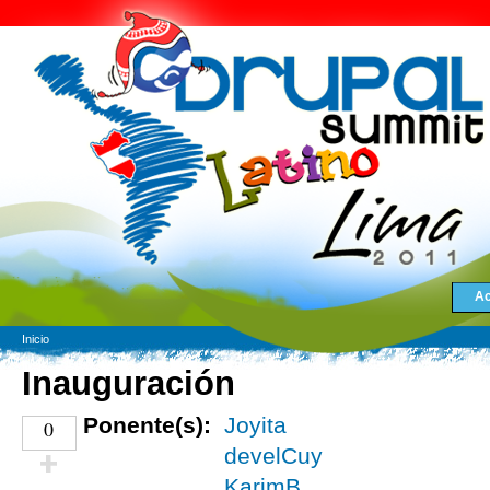
Ac
Inicio
Inauguración
Ponente(s):
Joyita
0
develCuy
KarimB
¡Vota positivo!