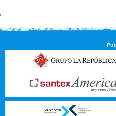
\
Pat