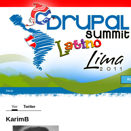
Ac
Inicio
Ver
Twitter
KarimB