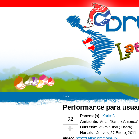
Inicio
Performance para usuar
Ponente(s):
KarimB
32
Ambiente:
Aula: "Santex América"
Duración:
45 minutos (1 hora)
Horario:
Jueves, 27 Enero, 2011 
¡Vota positivo!
Video:
http://dlatino.org/node/19