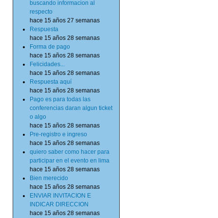
buscando informacion al
respecto
hace 15 años 27 semanas
Respuesta
hace 15 años 28 semanas
Forma de pago
hace 15 años 28 semanas
Felicidades...
hace 15 años 28 semanas
Respuesta aquí
hace 15 años 28 semanas
Pago es para todas las
conferencias daran algun ticket
o algo
hace 15 años 28 semanas
Pre-registro e ingreso
hace 15 años 28 semanas
quiero saber como hacer para
participar en el evento en lima
hace 15 años 28 semanas
Bien merecido
hace 15 años 28 semanas
ENVIAR INVITACION E
INDICAR DIRECCION
hace 15 años 28 semanas