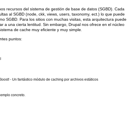
uchos recursos del sistema de gestión de base de datos (SGBD). Cada
ltas al SGBD (node, ckk, views, users, taxonomy, ect.) lo que puede
mo SGBD. Para los sitios con muchas visitas, esta arquitectura puede
ar a una cierta lentitud. Sin embargo, Drupal nos ofrece en el núcleo
sistema de cache muy eficiente y muy simple.
ntes puntos:
l
Boost! - Un fantástico módulo de caching por archivos estáticos
jemplo concreto.