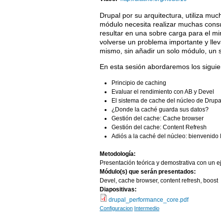
Drupal por su arquitectura, utiliza m
módulo necesita realizar muchas consu
resultar en una sobre carga para el mi
volverse un problema importante y llev
mismo, sin añadir un solo módulo, un 
En esta sesión abordaremos los siguie
Principio de caching
Evaluar el rendimiento con AB y Devel
El sistema de cache del núcleo de Drupa
¿Donde la caché guarda sus datos?
Gestión del cache: Cache browser
Gestión del cache: Content Refresh
Adiós a la caché del núcleo: bienvenido 
Metodología:
Presentación teórica y demostrativa con un e
Módulo(s) que serán presentados:
Devel, cache browser, content refresh, boost
Diapositivas:
drupal_performance_core.pdf
Configuracion
Intermedio