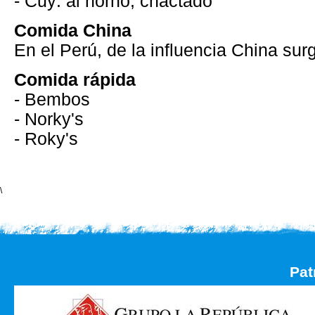
- Cuy: al horno, chactado
Comida China
En el Perú, de la influencia China surg
Comida rápida
- Bembos
- Norky's
- Roky's
\
Pat