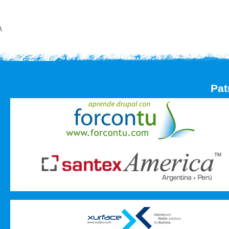
\
Pat