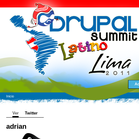
Ac
Inicio
Ver
Twitter
adrian