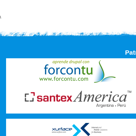
\
Pat