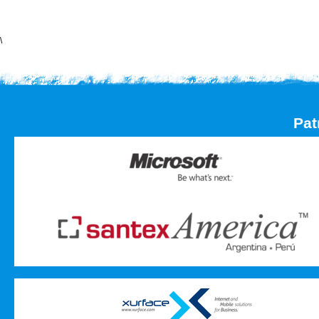
\
Pat