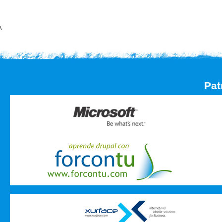
\
Pat