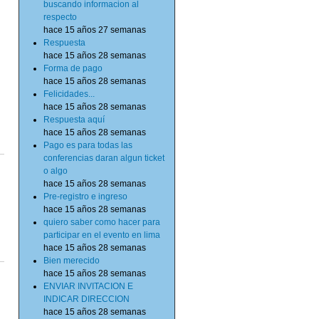
buscando informacion al
respecto
hace 15 años 27 semanas
Respuesta
hace 15 años 28 semanas
Forma de pago
hace 15 años 28 semanas
Felicidades...
hace 15 años 28 semanas
Respuesta aquí
hace 15 años 28 semanas
Pago es para todas las
conferencias daran algun ticket
o algo
hace 15 años 28 semanas
Pre-registro e ingreso
hace 15 años 28 semanas
quiero saber como hacer para
participar en el evento en lima
hace 15 años 28 semanas
Bien merecido
hace 15 años 28 semanas
ENVIAR INVITACION E
INDICAR DIRECCION
hace 15 años 28 semanas