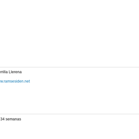
rilla Llerena
ww.ramsesiden.net
 34 semanas