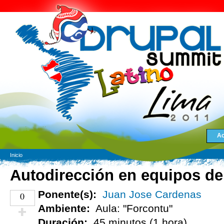
Ac
Inicio
Autodirección en equipos de
Ponente(s):
Juan Jose Cardenas
0
Ambiente:
Aula: "Forcontu"
Duración:
45 minutos (1 hora)
¡Vota positivo!