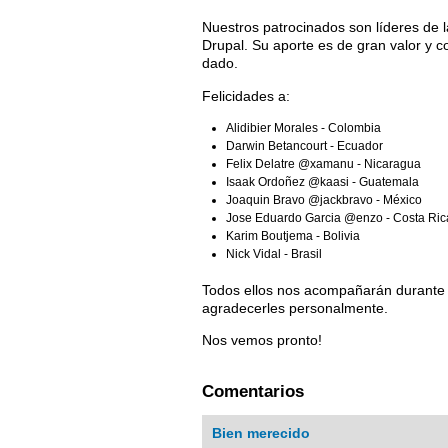
Nuestros patrocinados son líderes de 
Drupal. Su aporte es de gran valor y c
dado.
Felicidades a:
Alidibier Morales - Colombia
Darwin Betancourt - Ecuador
Felix Delatre @xamanu - Nicaragua
Isaak Ordoñez @kaasi - Guatemala
Joaquin Bravo @jackbravo - México
Jose Eduardo Garcia @enzo - Costa Ric
Karim Boutjema - Bolivia
Nick Vidal - Brasil
Todos ellos nos acompañarán durante 
agradecerles personalmente.
Nos vemos pronto!
Comentarios
Bien merecido