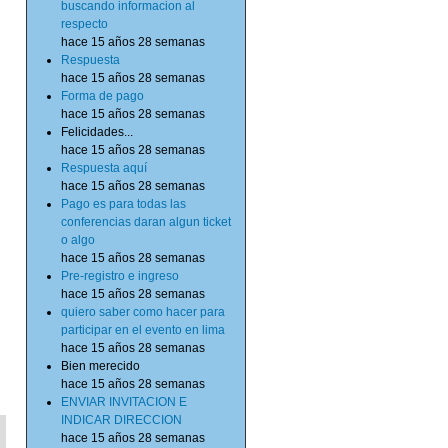
buscando informacion al
respecto
hace 15 años 28 semanas
Respuesta
hace 15 años 28 semanas
Forma de pago
hace 15 años 28 semanas
Felicidades...
hace 15 años 28 semanas
Respuesta aquí
hace 15 años 28 semanas
Pago es para todas las
conferencias daran algun ticket
o algo
hace 15 años 28 semanas
Pre-registro e ingreso
hace 15 años 28 semanas
quiero saber como hacer para
participar en el evento en lima
hace 15 años 28 semanas
Bien merecido
hace 15 años 28 semanas
ENVIAR INVITACION E
INDICAR DIRECCION
hace 15 años 28 semanas