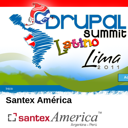
Ac
Inicio
Santex América