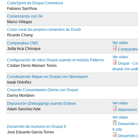
CodeSprint de Drupal Commerce
Fabiano Sant'Ana
Comenzando con Git
Marco Villegas
Como crear tus propios comandos de Drush
Ricardo Chang
Ver video
Comparativa CMS
Julita Inca Chiroque
Comparati
Ver video
Configuración de sitios Drupal usando el módulo Patterns
Drupal - Co
Cristian Denis Mamani Torres
drupal con patt
Construyendo Mapas en Drupal con Openlayers
Isaak Ordoñez
Creando Comunidades Online con Drupal
Danny Montalvo
Ver video
Depuración (Debugging) usando Eclipse
Adam Sanchez Ayte
depuracion_
Ver video
Desarrollo 
Desarrollo de modulos en Drupal 6
6.odp
Jose Eduardo Garcia Torres
Desarrollo 