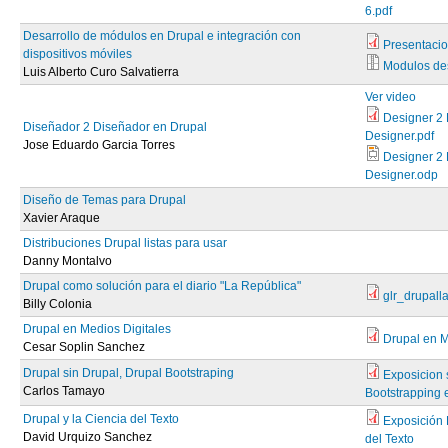
6.pdf
Desarrollo de módulos en Drupal e integración con
Presentaci
dispositivos móviles
Modulos de
Luis Alberto Curo Salvatierra
Ver video
Designer 2 
Diseñador 2 Diseñador en Drupal
Designer.pdf
Jose Eduardo Garcia Torres
Designer 2 
Designer.odp
Diseño de Temas para Drupal
Xavier Araque
Distribuciones Drupal listas para usar
Danny Montalvo
Drupal como solución para el diario "La República"
glr_drupall
Billy Colonia
Drupal en Medios Digitales
Drupal en M
Cesar Soplin Sanchez
Drupal sin Drupal, Drupal Bootstraping
Exposicion 
Carlos Tamayo
Bootstrapping 
Drupal y la Ciencia del Texto
Exposición 
David Urquizo Sanchez
del Texto