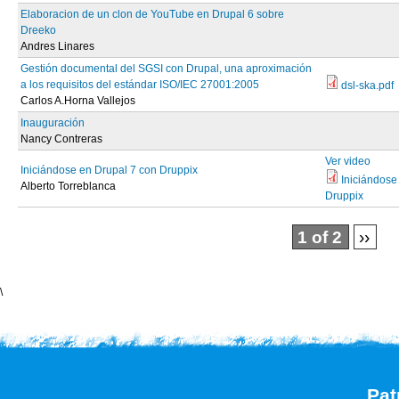
Elaboracion de un clon de YouTube en Drupal 6 sobre
Dreeko
Andres Linares
Gestión documental del SGSI con Drupal, una aproximación
a los requisitos del estándar ISO/IEC 27001:2005
dsl-ska.pdf
Carlos A.Horna Vallejos
Inauguración
Nancy Contreras
Ver video
Iniciándose en Drupal 7 con Druppix
Iniciándose
Alberto Torreblanca
Druppix
1 of 2
››
\
Pat