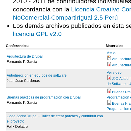
2010 - 2011 de contribuidores individual
concordancia con la
Licencia Creative C
NoComercial-CompartirIgual 2.5 Perú
Los demás archivos publicados en ésta s
licencia GPL v2.0
Conferencista
Materiales
Ver video
Arquitectura de Drupal
Arquitectur
Fernando P. García
Arquitectur
Ver video
Autodirección en equipos de software
JJC-Autodir
Juan José Cardenas
de Software - 
Buenas Prac
Buenas prácticas de programación con Drupal
Programacion e
Fernando P. García
Buenas Prac
Programacion 
Code Sprint Drupal – Taller de crear parches y contribuir con
el proyecto
Felix Delattre