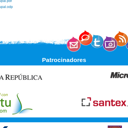
upal.pdf
upal.odp
Patrocinadores