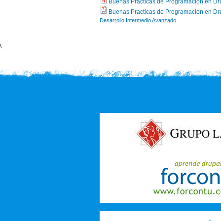
Buenas Practicas de Programacion en Dr
Buenas Practicas de Programacion en Dr
Desarrollo
Intermedio
Avanzado
\