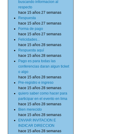
buscando informacion al
respecto
hace 15 años 27 semanas
Respuesta
hace 15 años 27 semanas
Forma de pago
hace 15 años 27 semanas
Felicidades...
hace 15 años 28 semanas
Respuesta aquí
hace 15 años 28 semanas
Pago es para todas las
conferencias daran algun ticket
o algo
hace 15 años 28 semanas
Pre-registro e ingreso
hace 15 años 28 semanas
quiero saber como hacer para
participar en el evento en lima
hace 15 años 28 semanas
Bien merecido
hace 15 años 28 semanas
ENVIAR INVITACION E
INDICAR DIRECCION
hace 15 años 28 semanas