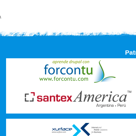
\
Pat