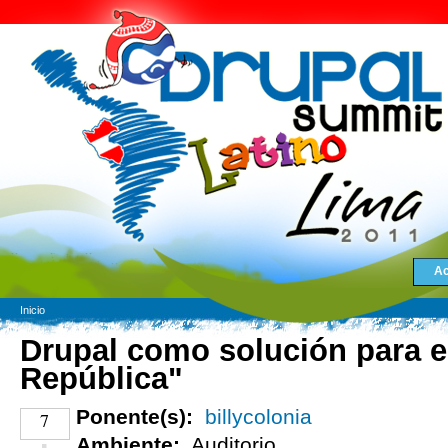
Ac
Inicio
Drupal como solución para el
República"
Ponente(s):
billycolonia
7
Ambiente:
Auditorio