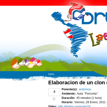
Inicio
Elaboracion de un clon
Ponente(s):
andoresu
4
Ambiente:
Aula: "Forcontu"
Duración:
45 minutos (1 hora)
Horario:
Viernes, 28 Enero, 2011 
¡Vota positivo!
Video:
http://dlatino.org/node/24