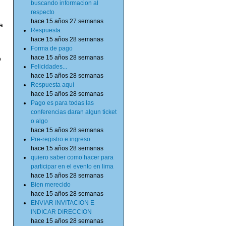
buscando informacion al
respecto
hace 15 años 27 semanas
a
Respuesta
hace 15 años 28 semanas
Forma de pago
hace 15 años 28 semanas
o
Felicidades...
hace 15 años 28 semanas
Respuesta aquí
hace 15 años 28 semanas
Pago es para todas las
conferencias daran algun ticket
o algo
hace 15 años 28 semanas
Pre-registro e ingreso
hace 15 años 28 semanas
quiero saber como hacer para
participar en el evento en lima
hace 15 años 28 semanas
Bien merecido
hace 15 años 28 semanas
ENVIAR INVITACION E
INDICAR DIRECCION
hace 15 años 28 semanas