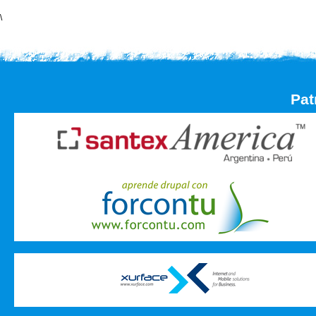
\
Pat