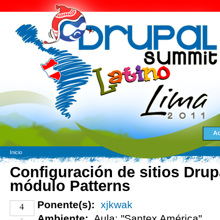
Ac
Inicio
Configuración de sitios Drup
módulo Patterns
Ponente(s):
xjkwak
4
Ambiente:
Aula: "Santex América"