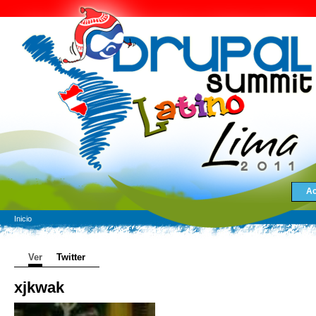
Ac
Inicio
Ver
Twitter
xjkwak