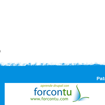
\
Pat