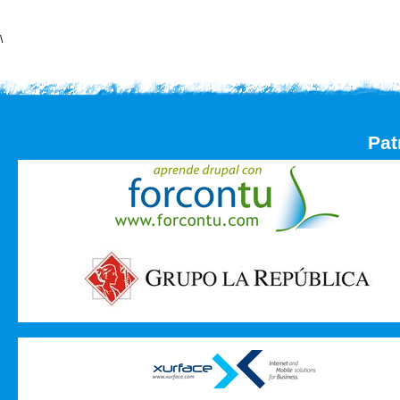
\
Pat