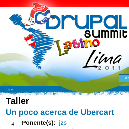
Ac
Inicio
Taller
Un poco acerca de Ubercart
Ponente(s):
jzs
4