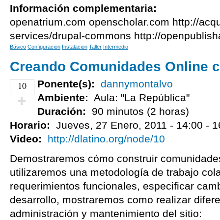
Información complementaria:
openatrium.com openscholar.com http://acq
services/drupal-commons http://openpublis
Básico
Configuracion
Instalacion
Taller
Intermedio
Creando Comunidades Online c
Ponente(s):
dannymontalvo
10
Ambiente:
Aula: "La República"
Duración:
90 minutos (2 horas)
¡Vota positivo!
Horario:
Jueves, 27 Enero, 2011 -
14:00
-
1
Video:
http://dlatino.org/node/10
Demostraremos cómo construir comunidades 
utilizaremos una metodología de trabajo cola
requerimientos funcionales, especificar camb
desarrollo, mostraremos como realizar difer
administración y mantenimiento del sitio: