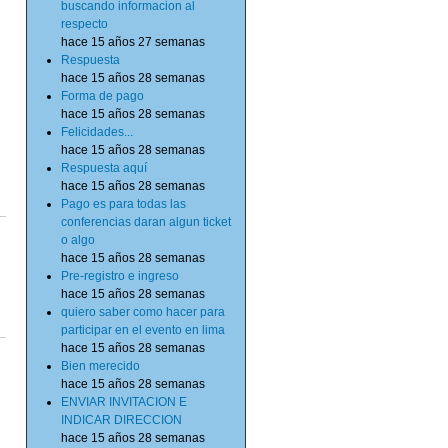
buscando informacion al
respecto
hace 15 años 27 semanas
Respuesta
hace 15 años 28 semanas
Forma de pago
hace 15 años 28 semanas
Felicidades...
hace 15 años 28 semanas
Respuesta aquí
hace 15 años 28 semanas
Pago es para todas las
conferencias daran algun ticket
o algo
hace 15 años 28 semanas
Pre-registro e ingreso
hace 15 años 28 semanas
quiero saber como hacer para
participar en el evento en lima
hace 15 años 28 semanas
Bien merecido
hace 15 años 28 semanas
ENVIAR INVITACION E
INDICAR DIRECCION
hace 15 años 28 semanas