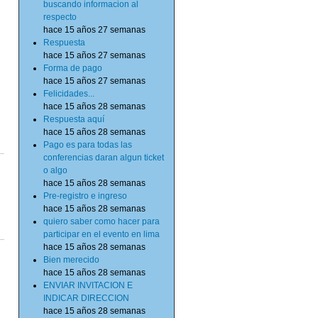
buscando informacion al
respecto
hace 15 años 27 semanas
Respuesta
hace 15 años 27 semanas
Forma de pago
hace 15 años 27 semanas
Felicidades...
hace 15 años 28 semanas
Respuesta aquí
hace 15 años 28 semanas
Pago es para todas las
conferencias daran algun ticket
o algo
hace 15 años 28 semanas
Pre-registro e ingreso
hace 15 años 28 semanas
quiero saber como hacer para
participar en el evento en lima
hace 15 años 28 semanas
Bien merecido
hace 15 años 28 semanas
ENVIAR INVITACION E
INDICAR DIRECCION
hace 15 años 28 semanas