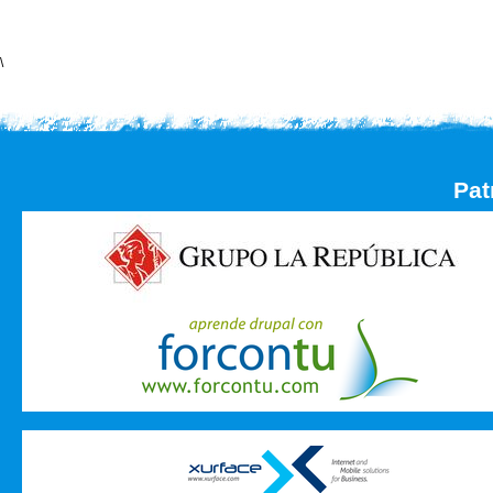
\
Pat