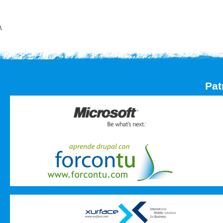
\
Pat