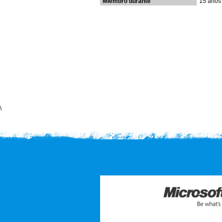
Miembro durante
15 años
\