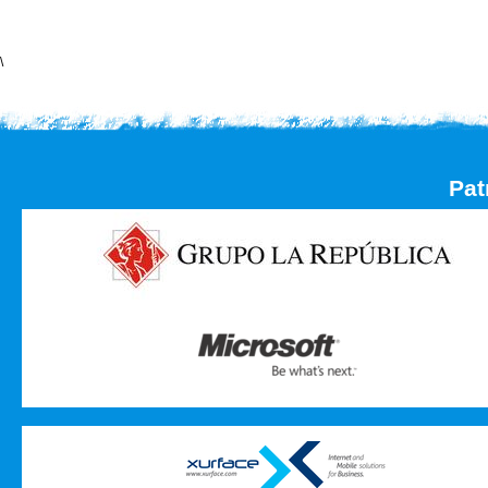
\
Pat