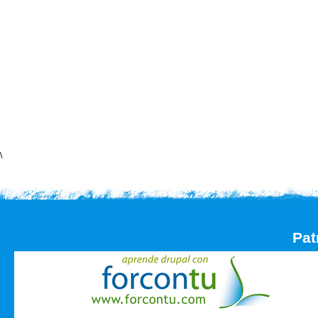
\
Pat