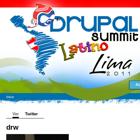
Ac
Inicio
Ver
Twitter
drw