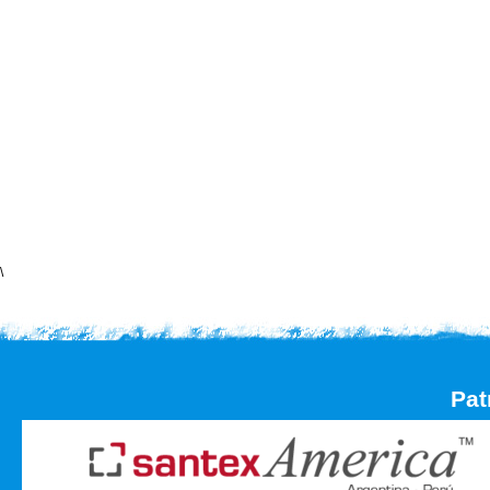
\
Pat