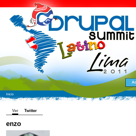
Ac
Inicio
Ver
Twitter
enzo