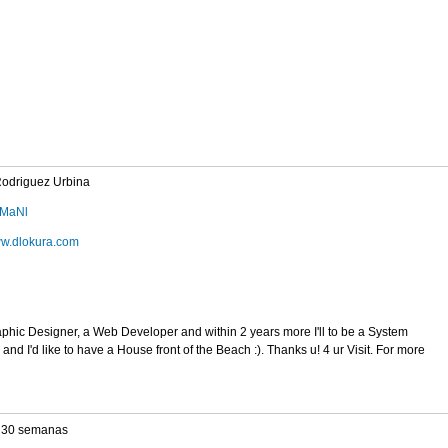
Rodriguez Urbina
wMaNl
ww.dlokura.com
aphic Designer, a Web Developer and within 2 years more I'll to be a System
and I'd like to have a House front of the Beach :). Thanks u! 4 ur Visit. For more
 30 semanas