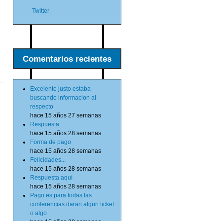
Twitter
Comentarios recientes
Excelente justo estaba
buscando informacion al
respecto
hace 15 años 27 semanas
Respuesta
hace 15 años 28 semanas
Forma de pago
hace 15 años 28 semanas
Felicidades...
hace 15 años 28 semanas
Respuesta aquí
hace 15 años 28 semanas
Pago es para todas las
conferencias daran algun ticket
o algo