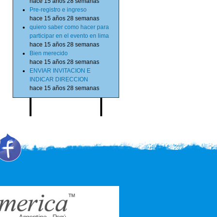
hace 15 años 28 semanas
Pre-registro e ingreso
hace 15 años 28 semanas
quiero saber como hacer para
participar en el evento en lima
hace 15 años 28 semanas
Bien merecido
hace 15 años 28 semanas
ENVIAR INVITACION E
INDICAR DIRECCION
hace 15 años 28 semanas