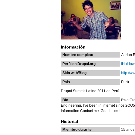
Información
Nombre completo
Adrian 
Perfíl en Drupal.org
lHoLlo
Sitio web/Blog
http://w
País
Perú
Drupal Summit Latino 2011 en Perú
Bio
I'm a Gr
Engineering. I've been in Internet since 2OO5 
Information Contact me. Good Luck!!
Historial
Miembro durante
15 años