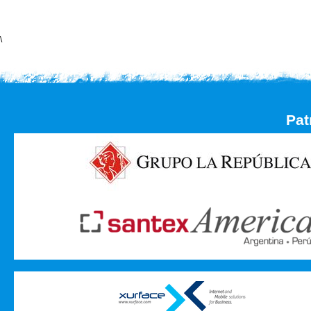
\
Pat