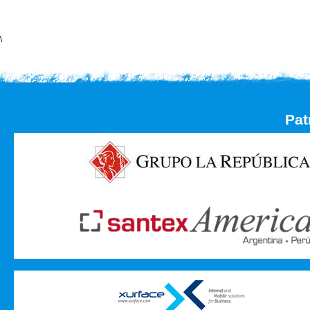
\
Pat