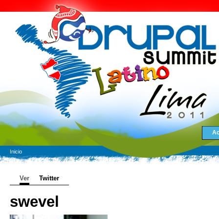
Ac
Inicio
Ver
Twitter
swevel