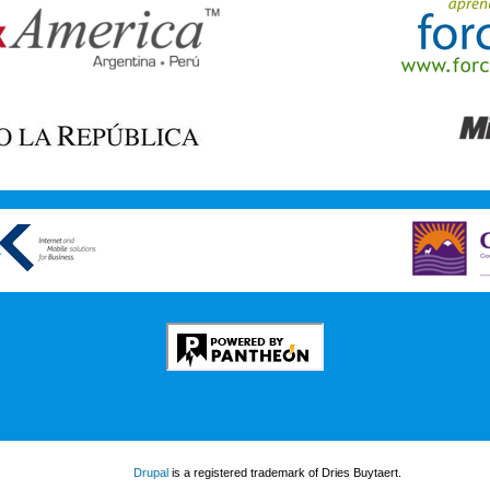
Drupal
is a registered trademark of Dries Buytaert.