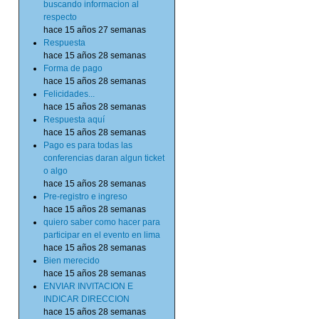
buscando informacion al
respecto
hace 15 años 27 semanas
Respuesta
hace 15 años 28 semanas
Forma de pago
hace 15 años 28 semanas
Felicidades...
hace 15 años 28 semanas
Respuesta aquí
hace 15 años 28 semanas
Pago es para todas las
conferencias daran algun ticket
o algo
hace 15 años 28 semanas
Pre-registro e ingreso
hace 15 años 28 semanas
quiero saber como hacer para
participar en el evento en lima
hace 15 años 28 semanas
n
Bien merecido
hace 15 años 28 semanas
ENVIAR INVITACION E
INDICAR DIRECCION
hace 15 años 28 semanas