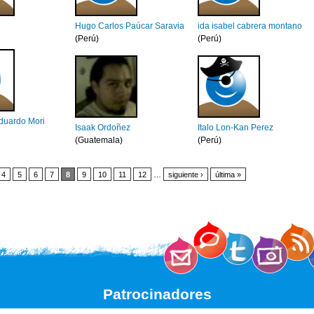
Hugo Carlos Paúcar Saravia
ida isabel cabrera montano
(Perú)
(Perú)
Eduardo Mori
Isaak Ordoñez
Italo Lon-Kan Perez
(Guatemala)
(Perú)
4
5
6
7
8
9
10
11
12
…
siguiente ›
última »
Patrocinadores