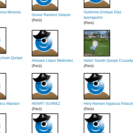
ricia Miranda
Guillermo Enrique Díaz
Grover Ramirez Salazar
Iparraguirre
(Perú)
(Perú)
azmani Quispe
Heissen López Meléndez
Helen Yaneth Quispe Cruzada
(Perú)
(Perú)
eco Mamani
HENRY SUAREZ
Hery Hansen Ingaruca Palaci
(Perú)
(Perú)