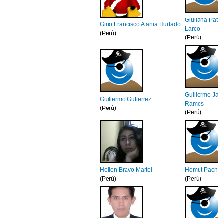
Giuliana Pat
Gino Francisco Alania Hurtado
Larco
(Perú)
(Perú)
Guillermo J
Guillermo Gutierrez
Ramos
(Perú)
(Perú)
Hellen Bravo Martel
Hemut Pach
(Perú)
(Perú)