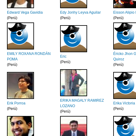
Edward Vega Gavidia
Edy Jonhy Leyva Aguilar
Eisson Alipio
(Perú)
(Perú)
(Perú)
EMILY ROXANA RONDÀN
Éricko Jhon 
Eric
POMA
Quiroz
(Perú)
(Perú)
(Perú)
ERIKA MAGALY RAMIREZ
Erik Porroa
Erika Victori
LOZANO
(Perú)
(Perú)
(Perú)