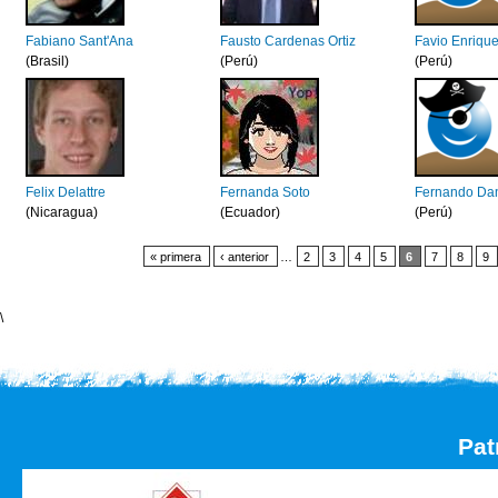
Fabiano Sant'Ana
Fausto Cardenas Ortiz
Favio Enriqu
(Brasil)
(Perú)
(Perú)
Felix Delattre
Fernanda Soto
Fernando Dan
(Nicaragua)
(Ecuador)
(Perú)
« primera
‹ anterior
…
2
3
4
5
6
7
8
9
\
Pat