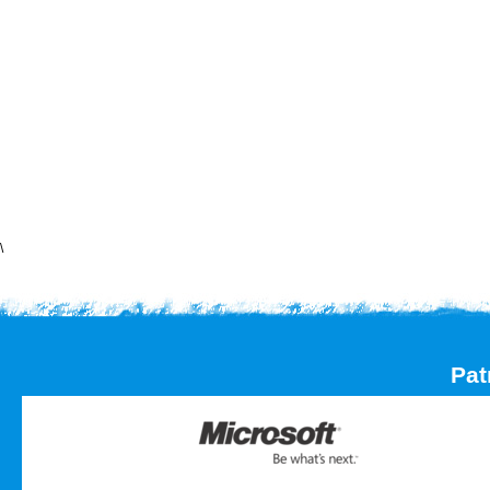
\
Pat