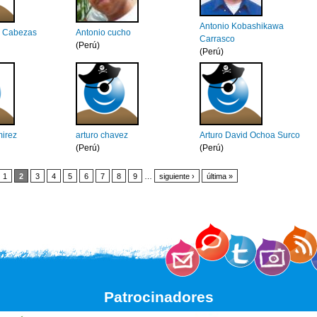
Antonio Kobashikawa
n Cabezas
Antonio cucho
Carrasco
(Perú)
(Perú)
irez
arturo chavez
Arturo David Ochoa Surco
(Perú)
(Perú)
1
2
3
4
5
6
7
8
9
…
siguiente ›
última »
Patrocinadores