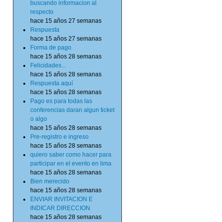
buscando informacion al
respecto
hace 15 años 27 semanas
Respuesta
hace 15 años 27 semanas
Forma de pago
hace 15 años 28 semanas
Felicidades...
hace 15 años 28 semanas
Respuesta aquí
hace 15 años 28 semanas
Pago es para todas las
conferencias daran algun ticket
o algo
hace 15 años 28 semanas
Pre-registro e ingreso
hace 15 años 28 semanas
quiero saber como hacer para
participar en el evento en lima
hace 15 años 28 semanas
Bien merecido
hace 15 años 28 semanas
ENVIAR INVITACION E
INDICAR DIRECCION
hace 15 años 28 semanas