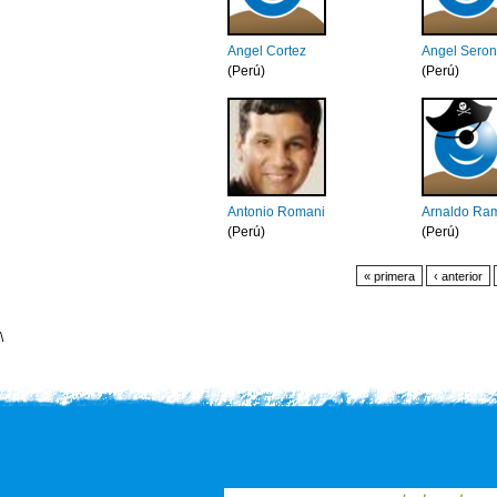
Angel Cortez
Angel Sero
(Perú)
(Perú)
Antonio Romani
Arnaldo Ram
(Perú)
(Perú)
« primera
‹ anterior
\